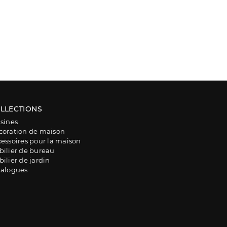
LLECTIONS
sines
coration de maison
essoires pour la maison
ilier de bureau
ilier de jardin
talogues