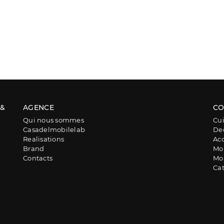
 &
AGENCE
CO
Qui nous sommes
Cui
Casadelmobilelab
De
Realisations
Acc
Brand
Mob
Contacts
Mob
Ca