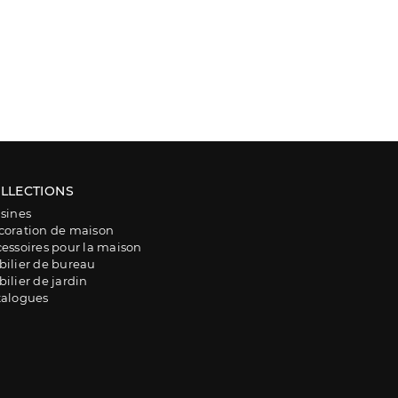
LLECTIONS
sines
coration de maison
essoires pour la maison
ilier de bureau
ilier de jardin
talogues