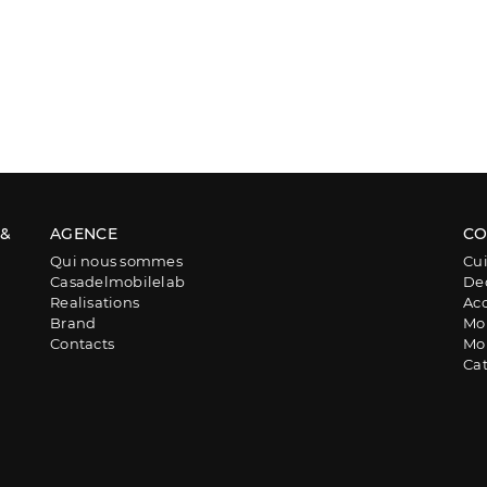
 &
AGENCE
CO
Qui nous sommes
Cui
Casadelmobilelab
De
Realisations
Acc
Brand
Mob
Contacts
Mob
Ca