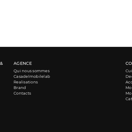
 &
AGENCE
CO
Qui nous sommes
Cui
Casadelmobilelab
De
Realisations
Acc
Brand
Mob
Contacts
Mob
Ca