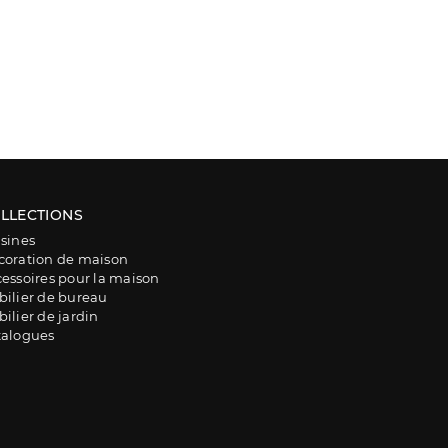
LLECTIONS
sines
coration de maison
essoires pour la maison
ilier de bureau
ilier de jardin
talogues