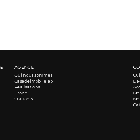
 &
AGENCE
CO
Qui nous sommes
Cui
Casadelmobilelab
De
Realisations
Acc
Brand
Mob
Contacts
Mob
Ca