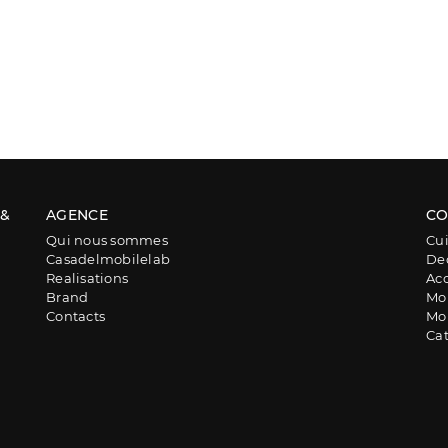
 &
AGENCE
CO
Qui nous sommes
Cui
Casadelmobilelab
De
Realisations
Acc
Brand
Mob
Contacts
Mob
Ca