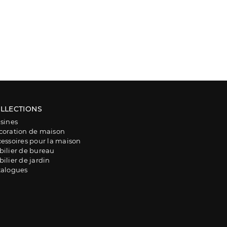
LLECTIONS
sines
coration de maison
essoires pour la maison
ilier de bureau
ilier de jardin
talogues