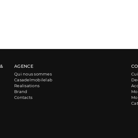
 &
AGENCE
CO
Qui nous sommes
Cui
Casadelmobilelab
De
Realisations
Acc
Brand
Mob
Contacts
Mob
Ca