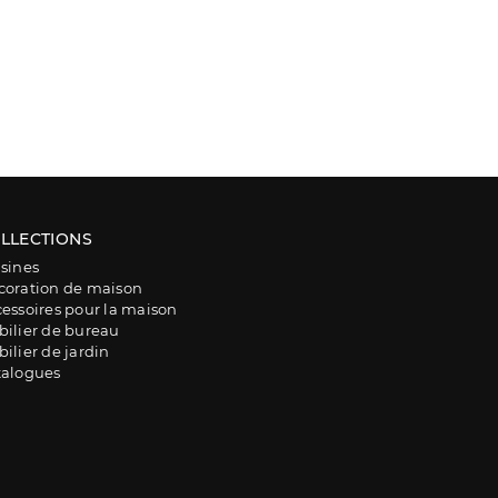
LLECTIONS
sines
coration de maison
essoires pour la maison
ilier de bureau
ilier de jardin
talogues