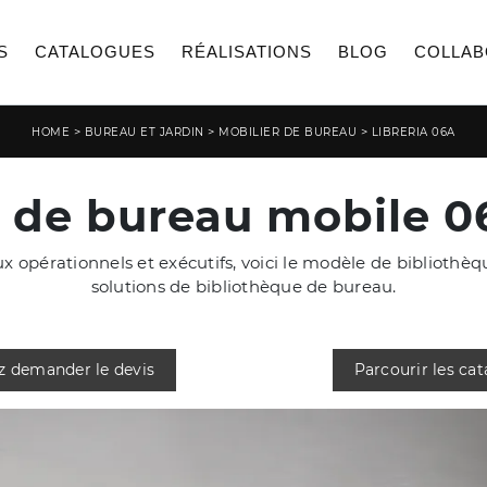
S
CATALOGUES
RÉALISATIONS
BLOG
COLLAB
>
>
>
HOME
BUREAU ET JARDIN
MOBILIER DE BUREAU
LIBRERIA 06A
 de bureau mobile 
x opérationnels et exécutifs, voici le modèle de biblioth
solutions de bibliothèque de bureau.
z demander le devis
Parcourir les ca