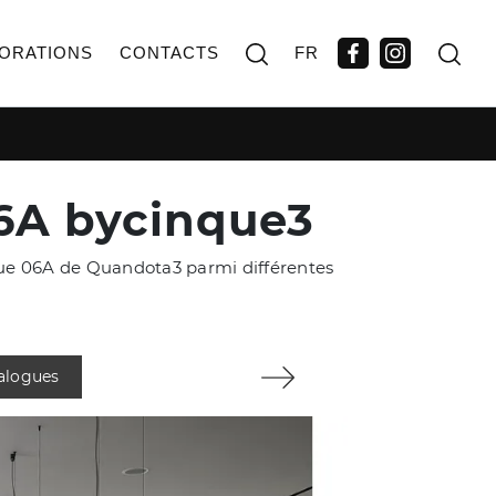
ORATIONS
CONTACTS
FR
06A bycinque3
èque 06A de Quandota3 parmi différentes
talogues