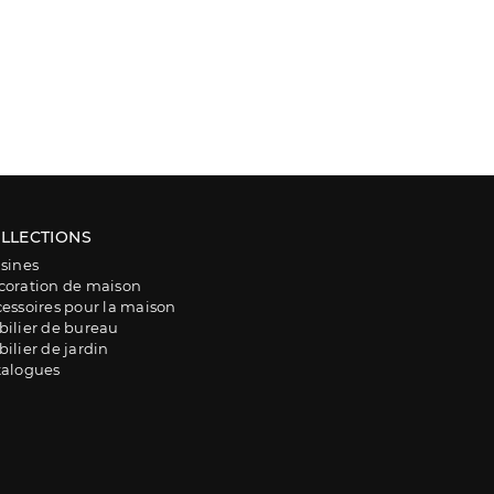
LLECTIONS
sines
coration de maison
essoires pour la maison
ilier de bureau
ilier de jardin
talogues