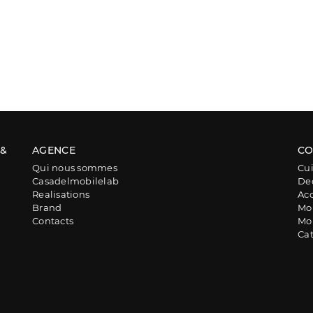
 &
AGENCE
CO
Qui nous sommes
Cui
Casadelmobilelab
De
Realisations
Acc
Brand
Mob
Contacts
Mob
Ca