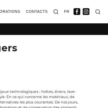
ORATIONS
CONTACTS
FR
gers
x technologiques : hottes, éviers, lave-
tyle. En ce qui concerne les matériaux, de
ternatives les plus courantes. De nos jours,
réparation et de conservation des aliments