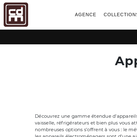
AGENCE
COLLECTION
App
Découvrez une gamme étendue d'appareils él
vaisselle, réfrigérateurs et bien plus vous a
nombreuses options s'offrent à vous : le mét
les appareils électroménagers sont d'une aid