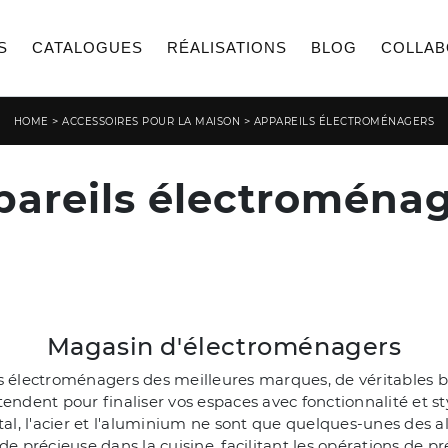
S
CATALOGUES
RÉALISATIONS
BLOG
COLLAB
>
>
HOME
ACCESSOIRES POUR LA MAISON
APPAREILS ÉLECTROMÉNAGERS
areils électroména
Magasin d'électroménagers
ectroménagers des meilleures marques, de véritables bijou
ttendent pour finaliser vos espaces avec fonctionnalité et s
al, l'acier et l'aluminium ne sont que quelques-unes des al
e précieuse dans la cuisine, facilitant les opérations de p