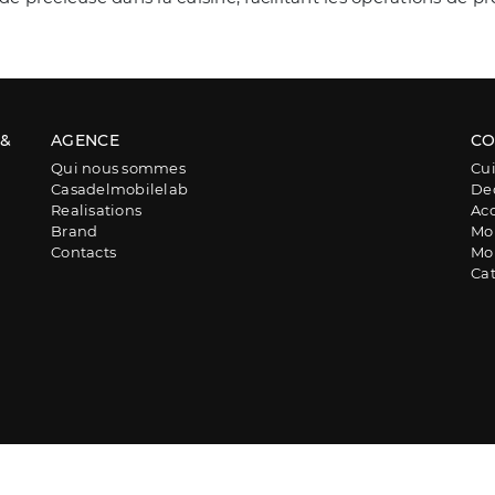
 &
AGENCE
CO
Qui nous sommes
Cui
Casadelmobilelab
De
Realisations
Acc
Brand
Mob
Contacts
Mob
Ca