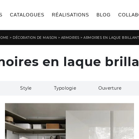
S
CATALOGUES
RÉALISATIONS
BLOG
COLLAB
>
>
>
HOME
DÉCORATION DE MAISON
ARMOIRES
ARMOIRES EN LAQUE BRILLAN
oires en laque brill
Style
Typologie
Ouverture