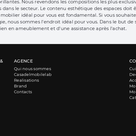
llantes. Nous revendons les compositions les plus exclusiv
 dans le secteur. Le contenu esthétique des espaces doit 
du mobilier idéal pour vous est fondamental. Si vous souhai
ie, nous sommes l'endroit idéal pour vous. Dans le but de sa
utien en ameublement et d'une assistance après l'achat.
 &
AGENCE
CO
Qui nous sommes
Cui
Casadelmobilelab
De
Realisations
Acc
Brand
Mob
Contacts
Mob
Ca