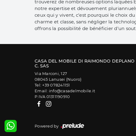
trouverez de nombreuses options laquées bri
notre expertise et dévouement pluriannuels
ceux qui y vivent, c'est pourquoi le choix 
charme et classe, sans négliger la technolog
offrons la possibilité de bénéficier d'un so
CASA DEL MOBILE DI RAIMONDO DEPLANO
C. SAS
Via Marconi, 127
08045 Lanusei (Nuoro)
Tel: +39 078241151
Email: info@casadelmobile.it
P.IVA 01311190910
Powered by