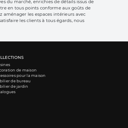
es du marché, enrichies de détails issus de
être en tous points conforme aux goûts de
tez aménager les espaces intérieurs avec
tisfaire les clients à tous égards, nous
LLECTIONS
sines
coration de maison
essoires pour la maison
ilier de bureau
ilier de jardin
talogues