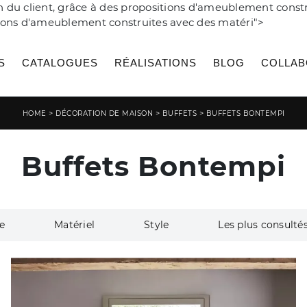
ion du client, grâce à des propositions d'ameublement cons
sitions d'ameublement construites avec des matéri">
S
CATALOGUES
RÉALISATIONS
BLOG
COLLAB
>
>
>
HOME
DÉCORATION DE MAISON
BUFFETS
BUFFETS BONTEMPI
Buffets Bontempi
e
Matériel
Style
Les plus consultés