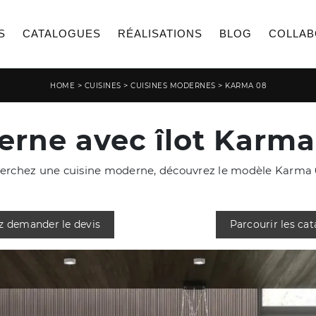
S
CATALOGUES
RÉALISATIONS
BLOG
COLLAB
>
>
>
HOME
CUISINES
CUISINES MODERNES
KARMA 08
rne avec îlot Karma
herchez une cuisine moderne, découvrez le modèle Karma 
z demander le devis
Parcourir les ca