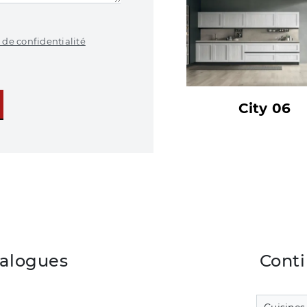
 de confidentialité
City 06
talogues
Conti