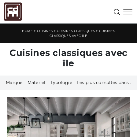
>
>
>
HOME
CUISINES
CUISINES CLASSIQUES
CUISINES
CLASSIQUES AVEC ÎLE
Cuisines classiques avec
île
Marque
Matériel
Typologie
Les plus consultés dans :