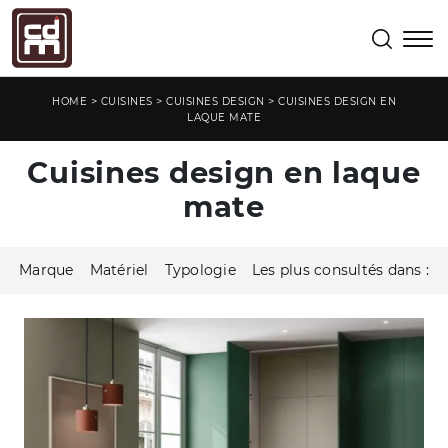
>
>
>
HOME
CUISINES
CUISINES DESIGN
CUISINES DESIGN EN
LAQUE MATE
Cuisines design en laque
mate
Marque
Matériel
Typologie
Les plus consultés dans :