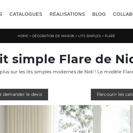
S
CATALOGUES
RÉALISATIONS
BLOG
COLLAB
>
>
>
HOME
DÉCORATION DE MAISON
LITS SIMPLES
FLARE
it simple Flare de Ni
plus sur les lits simples modernes de Nidi ! Le modèle Flare
z demander le devis
Parcourir les ca