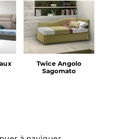
aux
Twice Angolo
Sagomato
nuer à naviguer