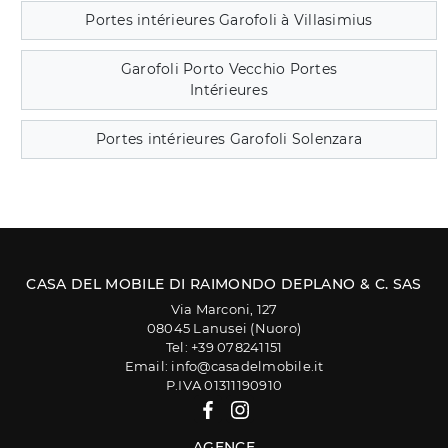
Portes intérieures Garofoli à Villasimius
Garofoli Porto Vecchio Portes
Intérieures
Portes intérieures Garofoli Solenzara
CASA DEL MOBILE DI RAIMONDO DEPLANO & C. SAS
Via Marconi, 127
08045 Lanusei (Nuoro)
Tel: +39 078241151
Email: info@casadelmobile.it
P.IVA 01311190910
AGENCE