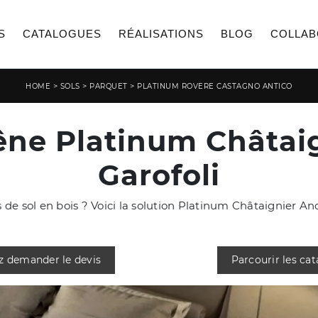
S
CATALOGUES
RÉALISATIONS
BLOG
COLLAB
>
>
>
HOME
SOLS
PARQUET
PLATINUM ROVERE CASTAGNO ANTICO
êne Platinum Châtai
Garofoli
e sol en bois ? Voici la solution Platinum Châtaignier Anci
z demander le devis
Parcourir les ca