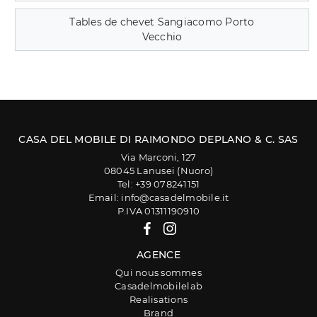
Tables de chevet Sangiacomo Porto
Vecchio
CASA DEL MOBILE DI RAIMONDO DEPLANO & C. SAS
Via Marconi, 127
08045 Lanusei (Nuoro)
Tel: +39 078241151
Email: info@casadelmobile.it
P.IVA 01311190910
AGENCE
Qui nous sommes
Casadelmobilelab
Realisations
Brand