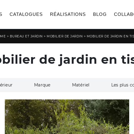
S
CATALOGUES
RÉALISATIONS
BLOG
COLLAB
>
>
>
OME
BUREAU ET JARDIN
MOBILIER DE JARDIN
MOBILIER DE JARDIN EN TI
bilier de jardin en ti
érieur
Marque
Matériel
Les plus c