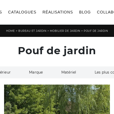
S
CATALOGUES
RÉALISATIONS
BLOG
COLLAB
>
>
>
HOME
BUREAU ET JARDIN
MOBILIER DE JARDIN
POUF DE JARDIN
Pouf de jardin
érieur
Marque
Matériel
Les plus c