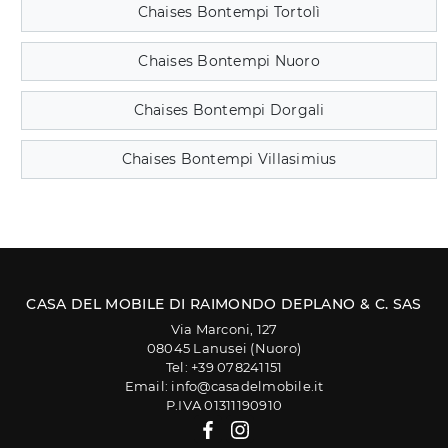
Chaises Bontempi Tortolì
Chaises Bontempi Nuoro
Chaises Bontempi Dorgali
Chaises Bontempi Villasimius
CASA DEL MOBILE DI RAIMONDO DEPLANO & C. SAS
Via Marconi, 127
08045 Lanusei (Nuoro)
Tel: +39 078241151
Email: info@casadelmobile.it
P.IVA 01311190910