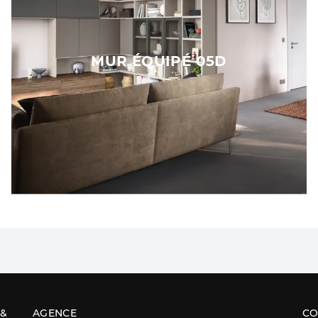
MUR ÉQUIPÉ 05D
 &
AGENCE
CO