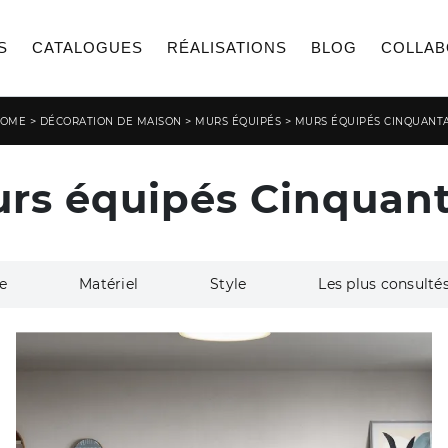
S
CATALOGUES
RÉALISATIONS
BLOG
COLLAB
>
>
>
OME
DÉCORATION DE MAISON
MURS ÉQUIPÉS
MURS ÉQUIPÉS CINQUANT
rs équipés Cinquan
e
Matériel
Style
Les plus consultés