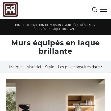
>
>
>
HOME
DÉCORATION DE MAISON
MURS ÉQUIPÉS
MURS
ÉQUIPÉS EN LAQUE BRILLANTE
Murs équipés en laque
brillante
Marque
Matériel
Style
Les plus consultés dans :