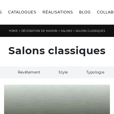
S
CATALOGUES
RÉALISATIONS
BLOG
COLLAB
>
>
>
HOME
DÉCORATION DE MAISON
SALONS
SALONS CLASSIQUES
Salons classiques
Revêtement
Style
Typologie