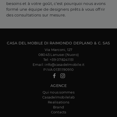
besoins et à votre goût, c'est pourquoi nous avons
formé une équipe de designers prêts à vous offrir
des consultations sur mesure.
CASA DEL MOBILE DI RAIMONDO DEPLANO & C. SAS
Via Marconi, 127
08045 Lanusei (Nuoro)
Tel: +39 078241151
Email: info@casadelmobile.it
P.IVA 01311190910
AGENCE
Qui nous sommes
Casadelmobilelab
Realisations
Brand
Contacts