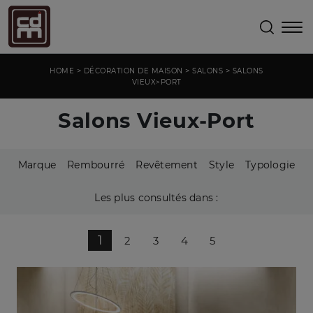
>
>
>
HOME
DÉCORATION DE MAISON
SALONS
SALONS
VIEUX>PORT
Salons Vieux-Port
Marque
Rembourré
Revêtement
Style
Typologie
Les plus consultés dans :
1
2
3
4
5