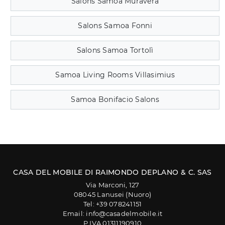
Salons Samoa Muravera
Salons Samoa Fonni
Salons Samoa Tortolì
Samoa Living Rooms Villasimius
Samoa Bonifacio Salons
CASA DEL MOBILE DI RAIMONDO DEPLANO & C. SAS
Via Marconi, 127
08045 Lanusei (Nuoro)
Tel: +39 078241151
Email: info@casadelmobile.it
P.IVA 01311190910