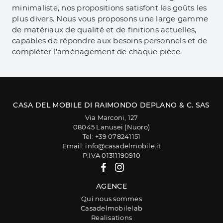
minimaliste, nos propositions satisfont les goûts les
plus divers. Nous vous proposons une large gamme
de matériaux de qualité et de finitions actuelles,
capables de répondre aux besoins personnels et de
compléter l'aménagement de chaque pièce.
CASA DEL MOBILE DI RAIMONDO DEPLANO & C. SAS
Via Marconi, 127
08045 Lanusei (Nuoro)
Tel: +39 078241151
Email: info@casadelmobile.it
P.IVA 01311190910
AGENCE
Qui nous sommes
Casadelmobilelab
Realisations