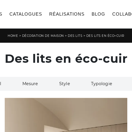
S
CATALOGUES
RÉALISATIONS
BLOG
COLLAB
>
>
>
HOME
DÉCORATION DE MAISON
DES LITS
DES LITS EN ÉCO>CUIR
Des lits en éco-cuir
l
Mesure
Style
Typologie