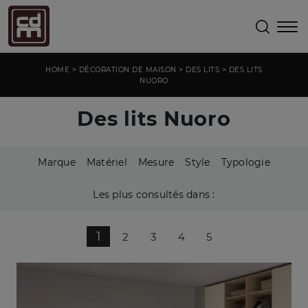
>
>
>
HOME
DÉCORATION DE MAISON
DES LITS
DES LITS
NUORO
Des lits Nuoro
Marque
Matériel
Mesure
Style
Typologie
Les plus consultés dans :
1
2
3
4
5