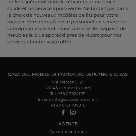
un lieu spécialisé dans la région pour un projet
solide et un service après-vente. Ne tardez pas dans
le choix de nouveaux modèles de lits pour votre
maison, demandez à notre personnel un service de
conception excellent : nous sommes le magasin de
meubles le plus apprécié près de Nuoro pour nos
services et notre vaste offre.
CASA DEL MOBILE DI RAIMONDO DEPLANO & C. SAS
Via Marconi, 127
08045 Lanusei (Nuoro)
Tel: +39 078241151
Email: info@casadelmobile.it
P.IVA 01311190910
AGENCE
Qui nous sommes