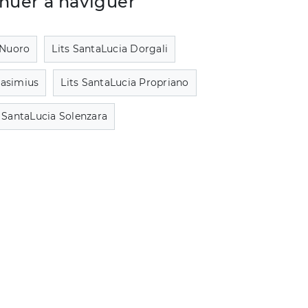
nuer à naviguer
 Nuoro
Lits SantaLucia Dorgali
lasimius
Lits SantaLucia Propriano
s SantaLucia Solenzara