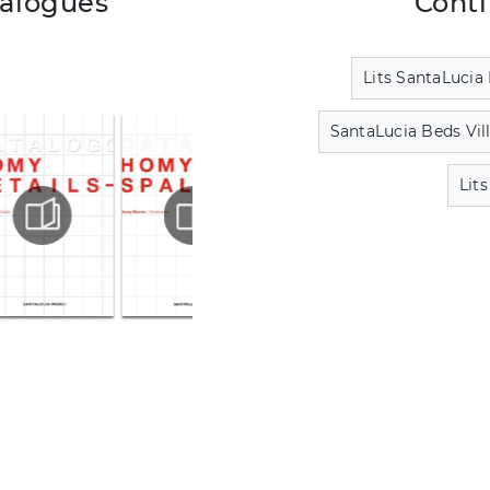
talogues
Conti
Lits SantaLucia
SantaLucia Beds Vil
Lit