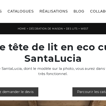
S
CATALOGUES
RÉALISATIONS
BLOG
COLLAB
>
>
>
HOME
DÉCORATION DE MAISON
DES LITS
WEST
e tête de lit en eco 
SantaLucia
de SantaLucia, dont le modèle sur la photo, vous aurez dan
très fonctionnel.
z demander le devis
Parcourir les ca