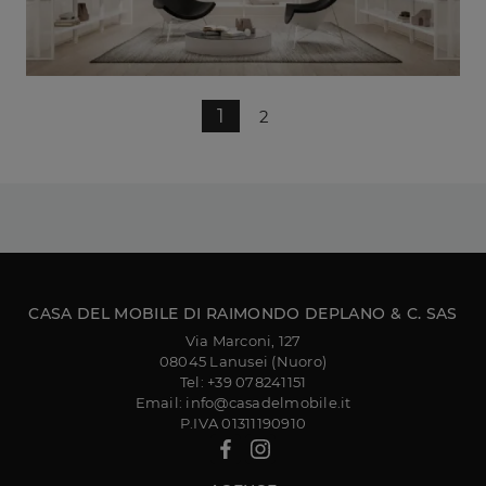
1
2
CASA DEL MOBILE DI RAIMONDO DEPLANO & C. SAS
Via Marconi, 127
08045 Lanusei (Nuoro)
Tel: +39 078241151
Email: info@casadelmobile.it
P.IVA 01311190910