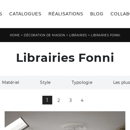
S
CATALOGUES
RÉALISATIONS
BLOG
COLLAB
>
>
>
HOME
DÉCORATION DE MAISON
LIBRAIRIES
LIBRAIRIES FONNI
Librairies Fonni
Matériel
Style
Typologie
Les plus
1
2
3
4