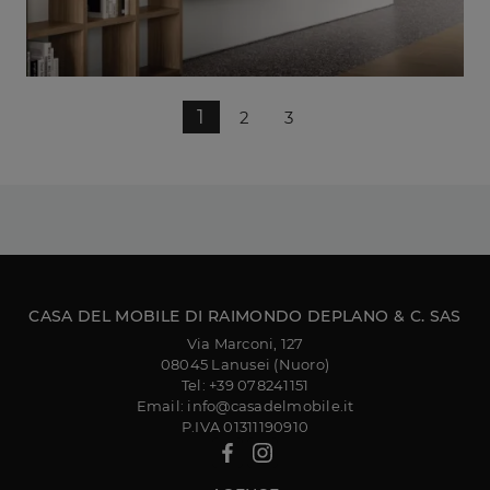
1
2
3
CASA DEL MOBILE DI RAIMONDO DEPLANO & C. SAS
Via Marconi, 127
08045 Lanusei (Nuoro)
Tel: +39 078241151
Email: info@casadelmobile.it
P.IVA 01311190910