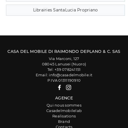
Librairies SantaLucia Propriano
CASA DEL MOBILE DI RAIMONDO DEPLANO & C. SAS
Via Marconi, 127
08045 Lanusei (Nuoro)
Tel: +39 078241151
Email: info@casadelmobile.it
P.IVA 01311190910
AGENCE
Qui nous sommes
Casadelmobilelab
Realisations
Brand
Contacts